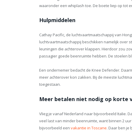
waaronder een whiplash toe. De boete liep op tot e
Hulpmiddelen
Cathay Pacific, de luchtvaartmaatschappij van Hon
luchtvaartmaatschappij beschikken namelijk over sto
leuningen die achterover klappen. Hierdoor zou zo
passagier goede beenruimte hebben. De stoelen bl
Een ondernemer bedacht de Knee Defender. Daarm
meer achterover kon zakken. Bij de meeste luchtmaa
toegestaan.
Meer betalen niet nodig op korte 
Vlieg je vanaf Nederland naar bijvoorbeeld Italie. D
veel last van minder beenruimte, want binnen 2 uur st
bijvoorbeeld een
vakantie in Toscane
. Daar ben je 