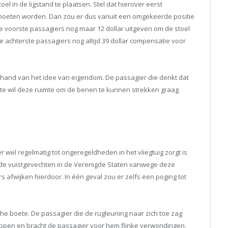
l in de ligstand te plaatsen. Stel dat hierover eerst
moeten worden. Dan zou er dus vanuit een omgekeerde positie
e voorste passagiers nog maar 12 dollar uitgeven om de stoel
e achterste passagiers nog altijd 39 dollar compensatie voor
 hand van het idee van eigendom. De passagier die denkt dat
mte wil deze ruimte om de benen te kunnen strekken graag
 wel regelmatig tot ongeregeldheden in het vliegtuig zorgt is
ende vuistgevechten in de Verenigde Staten vanwege deze
s afwijken hierdoor. In één geval zou er zelfs een poging tot
sche boete. De passagier die de rugleuning naar zich toe zag
ppen en bracht de passagier voor hem flinke verwondingen,