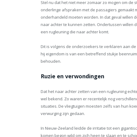
Stel nu dat het niet meer zomaar zo mogen om de stoe
onderlinge afspraken met de passagiers gemaakt 
onderhandeld moeten worden. In dat geval willen d
naar achter te kunnen zetten. Ondertussen willen d
een rugleuning die naar achter komt.
Dit is volgens de onderzoekers te verklaren aan de
hij eigendom is van een betreffend stukje beenrui
behouden.
Ruzie en verwondingen
Dat het naar achter zetten van een rugleuning echter
wel bekend. Zo waren er recentelijk nog verschill
situaties. De vliegtuigen moesten zelfs van hun koer
verwurging zijn gedaan.
In Nieuw-Zeeland leidde de irritatie tot een giganti
komen begon wild om zich heen te slaan en te scho