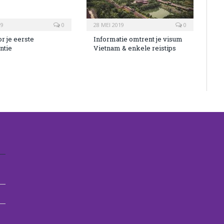
19
0
28 MEI 2019
0
or je eerste
Informatie omtrent je visum
ntie
Vietnam & enkele reistips