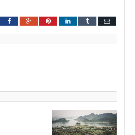
tter
Facebook
Google+
Pinterest
LinkedIn
Tumblr
Email