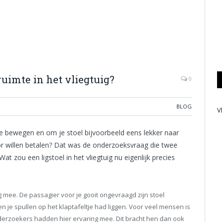
ruimte in het vliegtuig?
0
BLOG
V
e te bewegen en om je stoel bijvoorbeeld eens lekker naar
or willen betalen? Dat was de onderzoeksvraag die twee
t zou een ligstoel in het vliegtuig nu eigenlijk precies
g mee. De passagier voor je gooit ongevraagd zijn stoel
 en je spullen op het klaptafeltje had liggen. Voor veel mensen is
nderzoekers hadden hier ervaring mee. Dit bracht hen dan ook