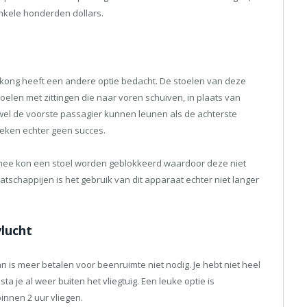
nkele honderden dollars.
gkong heeft een andere optie bedacht. De stoelen van deze
elen met zittingen die naar voren schuiven, in plaats van
wel de voorste passagier kunnen leunen als de achterste
eken echter geen succes.
ee kon een stoel worden geblokkeerd waardoor deze niet
tschappijen is het gebruik van dit apparaat echter niet langer
vlucht
an is meer betalen voor beenruimte niet nodig. Je hebt niet heel
a je al weer buiten het vliegtuig. Een leuke optie is
binnen 2 uur vliegen.