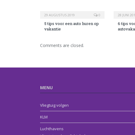
29 AUGUSTUS 2019
0
28 JUNI 20
5 tips voor een auto huren op
6 tips vo
vakantie
autovaka
Comments are closed.
MENU
Vliegtuig volgen
KLM
Luchthavens