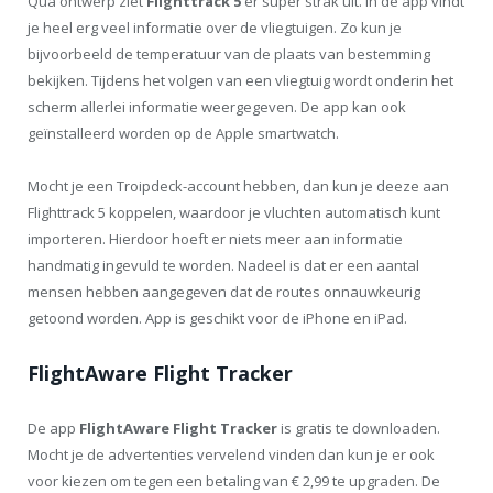
Qua ontwerp ziet
Flighttrack 5
er super strak uit. In de app vindt
je heel erg veel informatie over de vliegtuigen. Zo kun je
bijvoorbeeld de temperatuur van de plaats van bestemming
bekijken. Tijdens het volgen van een vliegtuig wordt onderin het
scherm allerlei informatie weergegeven. De app kan ook
geïnstalleerd worden op de Apple smartwatch.
Mocht je een Troipdeck-account hebben, dan kun je deeze aan
Flighttrack 5 koppelen, waardoor je vluchten automatisch kunt
importeren. Hierdoor hoeft er niets meer aan informatie
handmatig ingevuld te worden. Nadeel is dat er een aantal
mensen hebben aangegeven dat de routes onnauwkeurig
getoond worden. App is geschikt voor de iPhone en iPad.
FlightAware Flight Tracker
De app
FlightAware Flight Tracker
is gratis te downloaden.
Mocht je de advertenties vervelend vinden dan kun je er ook
voor kiezen om tegen een betaling van € 2,99 te upgraden. De