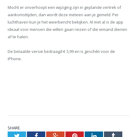
Mocht er onverhoopt een wijziging zijn in geplande vertrek of
aankomsttijden, dan wordt deze meteen aan je gemeld. Per
luchthaven kun je het weerbericht bekijken. Al met al is de app
ideaal voor mensen die willen gaan reizen of die iemand dienen
af te halen.
De betaalde versie bedraagd € 3,99 en is geschikt voor de
iPhone.
SHARE.
Twitter
Facebook
Google+
Pinterest
LinkedIn
Tumblr