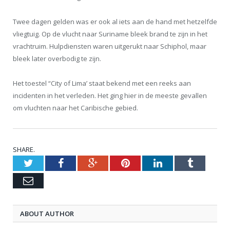
Twee dagen gelden was er ook al iets aan de hand met hetzelfde
vliegtuig. Op de vlucht naar Suriname bleek brand te zijn in het
vrachtruim. Hulpdiensten waren uitgerukt naar Schiphol, maar
bleek later overbodig te zijn.
Het toestel “City of Lima’ staat bekend met een reeks aan
incidenten in het verleden. Het ging hier in de meeste gevallen
om vluchten naar het Caribische gebied.
SHARE.
Twitter
Facebook
Google+
Pinterest
LinkedIn
Tumblr
Email
ABOUT AUTHOR