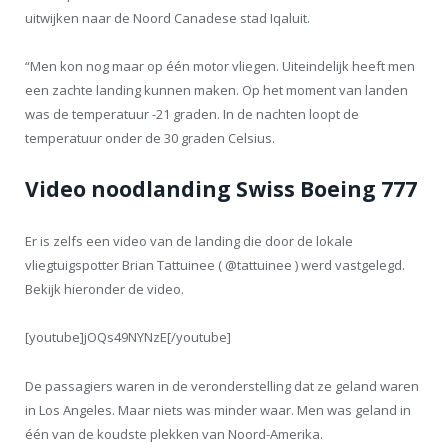
uitwijken naar de Noord Canadese stad Iqaluit.
“Men kon nog maar op één motor vliegen. Uiteindelijk heeft men
een zachte landing kunnen maken. Op het moment van landen
was de temperatuur -21 graden. In de nachten loopt de
temperatuur onder de 30 graden Celsius.
Video noodlanding Swiss Boeing 777
Er is zelfs een video van de landing die door de lokale
vliegtuigspotter Brian Tattuinee ( @tattuinee ) werd vastgelegd.
Bekijk hieronder de video.
[youtube]jOQs49NYNzE[/youtube]
De passagiers waren in de veronderstelling dat ze geland waren
in Los Angeles. Maar niets was minder waar. Men was geland in
één van de koudste plekken van Noord-Amerika.