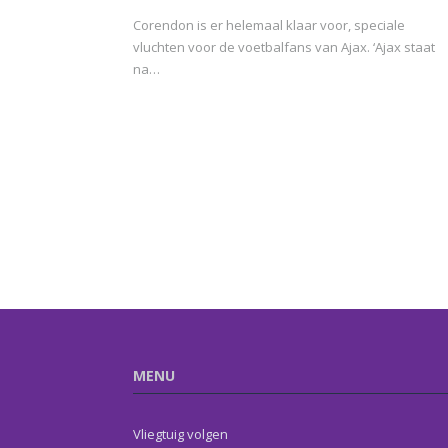
Corendon is er helemaal klaar voor, speciale
vluchten voor de voetbalfans van Ajax. ‘Ajax staat
na…
MENU
Vliegtuig volgen