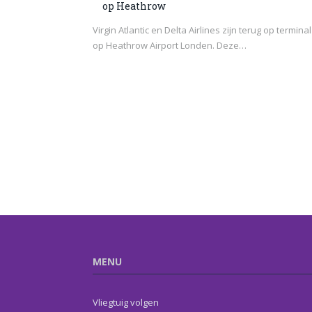
op Heathrow
Virgin Atlantic en Delta Airlines zijn terug op terminal
op Heathrow Airport Londen. Deze…
MENU
Vliegtuig volgen